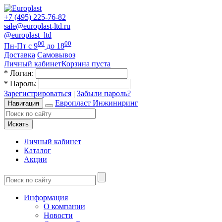
+7 (495) 225-76-82
sale@europlast-ltd.ru
@europlast_ltd
00
00
Пн-Пт с 9
до 18
Доставка
Самовывоз
Личный кабинет
Корзина пуста
*
Логин:
*
Пароль:
Зарегистрироваться
|
Забыли пароль?
Европласт Инжиниринг
Навигация
Искать
Личный кабинет
Каталог
Акции
Информация
О компании
Новости