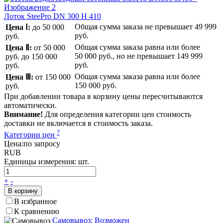
Лоток SteePro DN 300 H 410
Общая сумма заказа не превышает
49 999
Цена Ⅰ:
до 50 000
руб.
руб.
Общая сумма заказа равна или более
Цена Ⅱ:
от 50 000
50 000 руб.
, но не превышает
149 999
руб.
до 150 000
руб.
руб.
Общая сумма заказа равна или более
Цена Ⅲ:
от 150 000
150 000 руб.
руб.
При добавлении товара в корзину цены пересчитываются
автоматически.
Внимание!
Для определения категории цен стоимость
доставки не включается в стоимость заказа.
?
Категории цен
Цена:
по запросу
RUB
Единицы измерения:
шт.
+
-
В корзину
В избранное
К сравнению
Самовывоз: Возможен