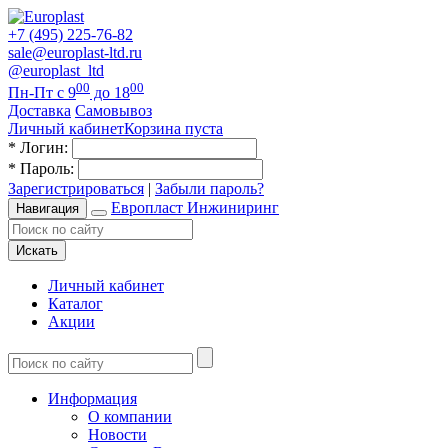
+7 (495) 225-76-82
sale@europlast-ltd.ru
@europlast_ltd
00
00
Пн-Пт с 9
до 18
Доставка
Самовывоз
Личный кабинет
Корзина пуста
*
Логин:
*
Пароль:
Зарегистрироваться
|
Забыли пароль?
Европласт Инжиниринг
Навигация
Искать
Личный кабинет
Каталог
Акции
Информация
О компании
Новости