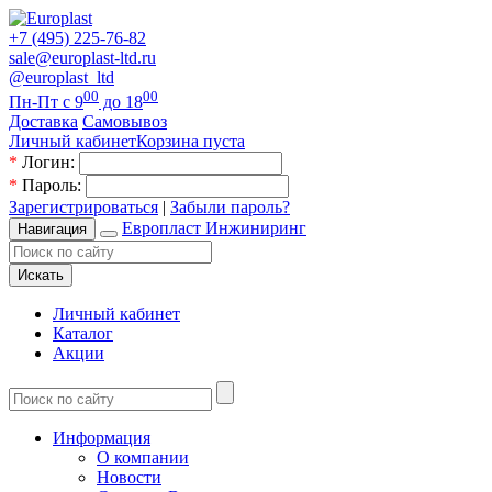
+7 (495) 225-76-82
sale@europlast-ltd.ru
@europlast_ltd
00
00
Пн-Пт с 9
до 18
Доставка
Самовывоз
Личный кабинет
Корзина пуста
*
Логин:
*
Пароль:
Зарегистрироваться
|
Забыли пароль?
Европласт Инжиниринг
Навигация
Искать
Личный кабинет
Каталог
Акции
Информация
О компании
Новости