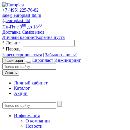
+7 (495) 225-76-82
sale@europlast-ltd.ru
@europlast_ltd
00
00
Пн-Пт с 9
до 18
Доставка
Самовывоз
Личный кабинет
Корзина пуста
*
Логин:
*
Пароль:
Зарегистрироваться
|
Забыли пароль?
Европласт Инжиниринг
Навигация
Искать
Личный кабинет
Каталог
Акции
Информация
О компании
Новости