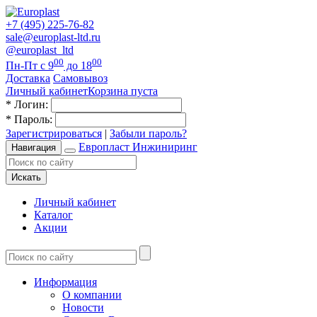
+7 (495) 225-76-82
sale@europlast-ltd.ru
@europlast_ltd
00
00
Пн-Пт с 9
до 18
Доставка
Самовывоз
Личный кабинет
Корзина пуста
*
Логин:
*
Пароль:
Зарегистрироваться
|
Забыли пароль?
Европласт Инжиниринг
Навигация
Искать
Личный кабинет
Каталог
Акции
Информация
О компании
Новости