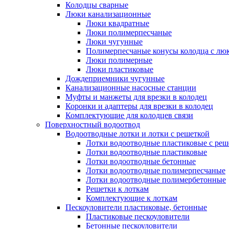
Колодцы сварные
Люки канализационные
Люки квадратные
Люки полимерпесчаные
Люки чугунные
Полимерпесчаные конусы колодца с люк
Люки полимерные
Люки пластиковые
Дождеприемники чугунные
Канализационные насосные станции
Муфты и манжеты для врезки в колодец
Коронки и адаптеры для врезки в колодец
Комплектующие для колодцев связи
Поверхностный водоотвод
Водоотводные лотки и лотки с решеткой
Лотки водоотводные пластиковые с реш
Лотки водоотводные пластиковые
Лотки водоотводные бетонные
Лотки водоотводные полимерпесчаные
Лотки водоотводные полимербетонные
Решетки к лоткам
Комплектующие к лоткам
Пескоуловители пластиковые, бетонные
Пластиковые пескоуловители
Бетонные пескоуловители