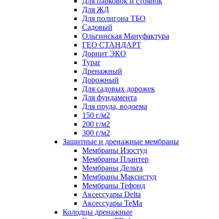
Для парковок и стоянок
Для ЖД
Для полигона ТБО
Садовый
Ольгинская Мануфактура
ГЕО СТАНДАРТ
Дорнит ЭКО
Typar
Дренажный
Дорожный
Для садовых дорожек
Для фундамента
Для пруда, водоема
150 г/м2
200 г/м2
300 г/м2
Защитные и дренажные мембраны
Мембраны Изостуд
Мембраны Плантер
Мембраны Дельта
Мембраны Максистуд
Мембраны Тефонд
Аксессуары Delta
Аксессуары TeMa
Колодцы дренажные