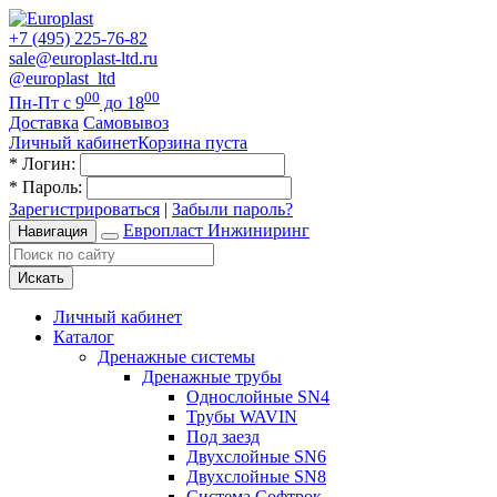
+7 (495) 225-76-82
sale@europlast-ltd.ru
@europlast_ltd
00
00
Пн-Пт с 9
до 18
Доставка
Самовывоз
Личный кабинет
Корзина пуста
*
Логин:
*
Пароль:
Зарегистрироваться
|
Забыли пароль?
Европласт Инжиниринг
Навигация
Искать
Личный кабинет
Каталог
Дренажные системы
Дренажные трубы
Однослойные SN4
Трубы WAVIN
Под заезд
Двухслойные SN6
Двухслойные SN8
Система Софтрок