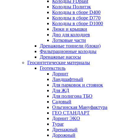
Колодцы FDplast
Колодцы Политэк
Колодцы в сборе D400
Колодцы в сборе D770
Колодцы в сборе D1000
Люки и крышки
Дно для колодцев
Лотковые части
Дренажные тоннели (блоки)
Фильтрационные колодцы
Дренажные насосы
Геосинтетические материалы
Геотекстиль
Дорнит
Ландшафтный
Для парковок и стоянок
Для ЖД
Для полигона ТБО
Садовый
Ольгинская Мануфактура
ГЕО СТАНДАРТ
Дорнит ЭКО
Typar
Дренажный
Дорожный