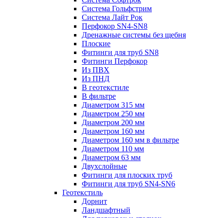
Система Гольфстрим
Система Лайт Рок
Перфокор SN4-SN8
Дренажные системы без щебня
Плоские
Фитинги для труб SN8
Фитинги Перфокор
Из ПВХ
Из ПНД
В геотекстиле
В фильтре
Диаметром 315 мм
Диаметром 250 мм
Диаметром 200 мм
Диаметром 160 мм
Диаметром 160 мм в фильтре
Диаметром 110 мм
Диаметром 63 мм
Двухслойные
Фитинги для плоских труб
Фитинги для труб SN4-SN6
Геотекстиль
Дорнит
Ландшафтный