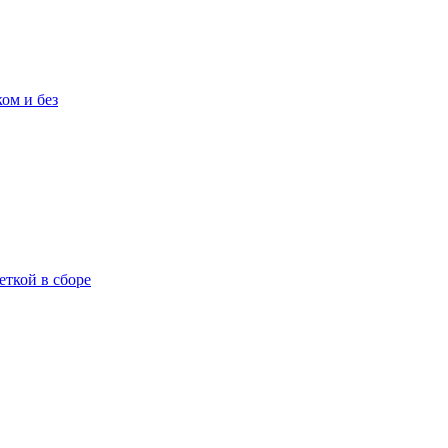
ом и без
еткой в сборе