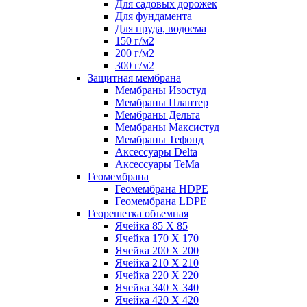
Для садовых дорожек
Для фундамента
Для пруда, водоема
150 г/м2
200 г/м2
300 г/м2
Защитная мембрана
Мембраны Изостуд
Мембраны Плантер
Мембраны Дельта
Мембраны Максистуд
Мембраны Тефонд
Аксессуары Delta
Аксессуары TeMa
Геомембрана
Геомембрана HDPE
Геомембрана LDPE
Георешетка объемная
Ячейка 85 Х 85
Ячейка 170 Х 170
Ячейка 200 Х 200
Ячейка 210 Х 210
Ячейка 220 Х 220
Ячейка 340 Х 340
Ячейка 420 Х 420