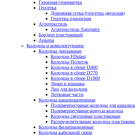
Газонная георешетка
Геосетка
Дорожная сетка (геосетка двуосная)
Геосетка одноосная
Агротекстиль
Агротекстиль Agrojutex
Бордюр пластиковый
Анкера
Колодцы и комплектующие
Колодцы дренажные
Колодцы FDplast
Колодцы Политэк
Колодцы в сборе D400
Колодцы в сборе D770
Колодцы в сборе D1000
Люки и крышки
Дно для колодцев
Лотковые части
Колодцы канализационные
Полимерпесчаные колодцы для канализ
Полимерпесчаные конусы колодца
Колодцы смотровые пластиковые
Распределительные колодцы пластиков
Колодцы фильтрационные
Колодцы кабельной связи