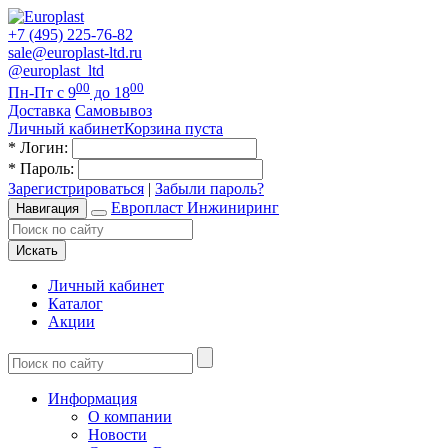
+7 (495) 225-76-82
sale@europlast-ltd.ru
@europlast_ltd
00
00
Пн-Пт с 9
до 18
Доставка
Самовывоз
Личный кабинет
Корзина пуста
*
Логин:
*
Пароль:
Зарегистрироваться
|
Забыли пароль?
Европласт Инжиниринг
Навигация
Искать
Личный кабинет
Каталог
Акции
Информация
О компании
Новости