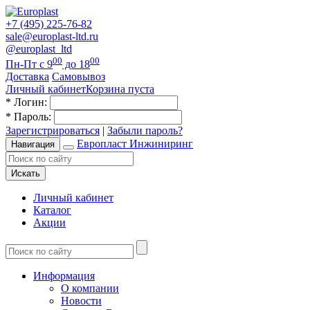
+7 (495) 225-76-82
sale@europlast-ltd.ru
@europlast_ltd
00
00
Пн-Пт с 9
до 18
Доставка
Самовывоз
Личный кабинет
Корзина пуста
*
Логин:
*
Пароль:
Зарегистрироваться
|
Забыли пароль?
Европласт Инжиниринг
Навигация
Искать
Личный кабинет
Каталог
Акции
Информация
О компании
Новости