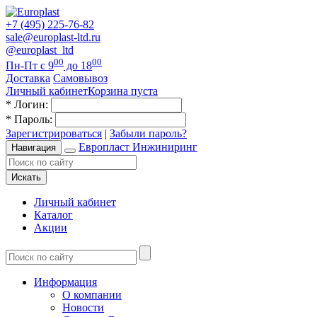
+7 (495) 225-76-82
sale@europlast-ltd.ru
@europlast_ltd
00
00
Пн-Пт с 9
до 18
Доставка
Самовывоз
Личный кабинет
Корзина пуста
*
Логин:
*
Пароль:
Зарегистрироваться
|
Забыли пароль?
Европласт Инжиниринг
Навигация
Искать
Личный кабинет
Каталог
Акции
Информация
О компании
Новости