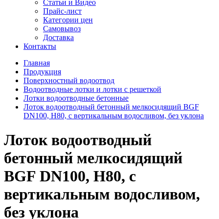
Статьи и Видео
Прайс-лист
Категории цен
Самовывоз
Доставка
Контакты
Главная
Продукция
Поверхностный водоотвод
Водоотводные лотки и лотки с решеткой
Лотки водоотводные бетонные
Лоток водоотводный бетонный мелкосидящий BGF
DN100, Н80, с вертикальным водосливом, без уклона
Лоток водоотводный
бетонный мелкосидящий
BGF DN100, Н80, с
вертикальным водосливом,
без уклона