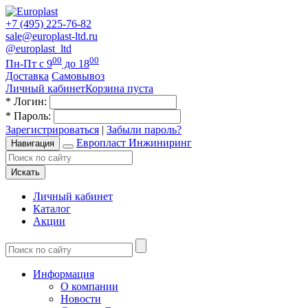
+7 (495) 225-76-82
sale@europlast-ltd.ru
@europlast_ltd
00
00
Пн-Пт с 9
до 18
Доставка
Самовывоз
Личный кабинет
Корзина пуста
*
Логин:
*
Пароль:
Зарегистрироваться
|
Забыли пароль?
Европласт Инжиниринг
Навигация
Искать
Личный кабинет
Каталог
Акции
Информация
О компании
Новости