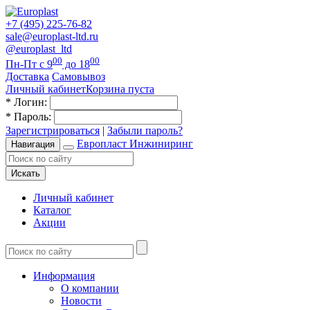
+7 (495) 225-76-82
sale@europlast-ltd.ru
@europlast_ltd
00
00
Пн-Пт с 9
до 18
Доставка
Самовывоз
Личный кабинет
Корзина пуста
*
Логин:
*
Пароль:
Зарегистрироваться
|
Забыли пароль?
Европласт Инжиниринг
Навигация
Искать
Личный кабинет
Каталог
Акции
Информация
О компании
Новости