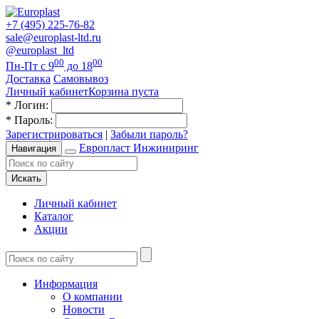
+7 (495) 225-76-82
sale@europlast-ltd.ru
@europlast_ltd
00
00
Пн-Пт с 9
до 18
Доставка
Самовывоз
Личный кабинет
Корзина пуста
*
Логин:
*
Пароль:
Зарегистрироваться
|
Забыли пароль?
Европласт Инжиниринг
Навигация
Искать
Личный кабинет
Каталог
Акции
Информация
О компании
Новости