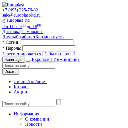
+7 (495) 225-76-82
sale@europlast-ltd.ru
@europlast_ltd
00
00
Пн-Пт с 9
до 18
Доставка
Самовывоз
Личный кабинет
Корзина пуста
*
Логин:
*
Пароль:
Зарегистрироваться
|
Забыли пароль?
Европласт Инжиниринг
Навигация
Искать
Личный кабинет
Каталог
Акции
Информация
О компании
Новости