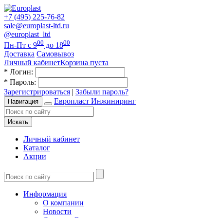
+7 (495) 225-76-82
sale@europlast-ltd.ru
@europlast_ltd
00
00
Пн-Пт с 9
до 18
Доставка
Самовывоз
Личный кабинет
Корзина пуста
*
Логин:
*
Пароль:
Зарегистрироваться
|
Забыли пароль?
Европласт Инжиниринг
Навигация
Искать
Личный кабинет
Каталог
Акции
Информация
О компании
Новости