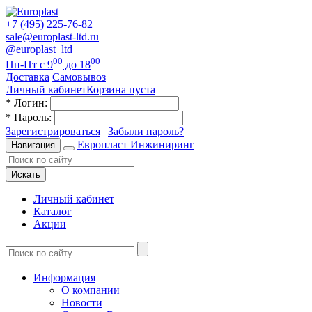
+7 (495) 225-76-82
sale@europlast-ltd.ru
@europlast_ltd
00
00
Пн-Пт с 9
до 18
Доставка
Самовывоз
Личный кабинет
Корзина пуста
*
Логин:
*
Пароль:
Зарегистрироваться
|
Забыли пароль?
Европласт Инжиниринг
Навигация
Искать
Личный кабинет
Каталог
Акции
Информация
О компании
Новости