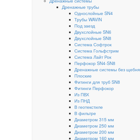
Дренажные системы
Дренажные трубы
Однослойные SN4
Трубы WAVIN
Под заезд
Двухслойные SN6
Двухслойные SN8
Система Софтрок
Система Гольфстрим
Система Лайт Рок
Перфокор SN4-SN8
Дренажные системы без щебня
Плоские
Фитинги для труб SN8
Фитинги Перфокор
Из ПВХ
Из ПНД
В геотекстиле
В фильтре
Диаметром 315 мм
Диаметром 250 мм
Диаметром 200 мм
Диаметром 160 мм