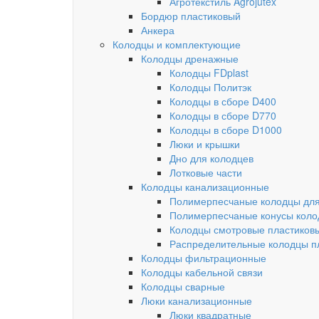
Агротекстиль Agrojutex
Бордюр пластиковый
Анкера
Колодцы и комплектующие
Колодцы дренажные
Колодцы FDplast
Колодцы Политэк
Колодцы в сборе D400
Колодцы в сборе D770
Колодцы в сборе D1000
Люки и крышки
Дно для колодцев
Лотковые части
Колодцы канализационные
Полимерпесчаные колодцы для
Полимерпесчаные конусы коло
Колодцы смотровые пластиков
Распределительные колодцы п
Колодцы фильтрационные
Колодцы кабельной связи
Колодцы сварные
Люки канализационные
Люки квадратные