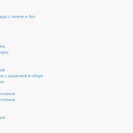
ца с люком и без
дец
одец
кой
ые с решеткой в сборе
ые
есчаные
етонные
ные