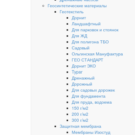
Геосинтетические материалы
Геотекстиль
Дорнит
Ландшафтный
Для парковок и стоянок
Для ЖД
Для полигона ТБО
Садовый
Ольгинская Мануфактура
ГЕО СТАНДАРТ
Дорнит ЭКО
Typar
Дренажный
Дорожный
Для садовых дорожек
Для фундамента
Для пруда, водоема
150 г/м2
200 г/м2
300 г/м2
Защитная мембрана
Мембраны Изостуд