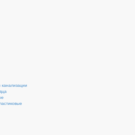
 канализации
дца
ые
ластиковые