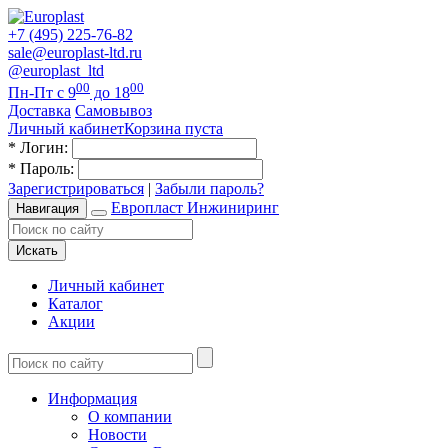
+7 (495) 225-76-82
sale@europlast-ltd.ru
@europlast_ltd
00
00
Пн-Пт с 9
до 18
Доставка
Самовывоз
Личный кабинет
Корзина пуста
*
Логин:
*
Пароль:
Зарегистрироваться
|
Забыли пароль?
Европласт Инжиниринг
Навигация
Искать
Личный кабинет
Каталог
Акции
Информация
О компании
Новости