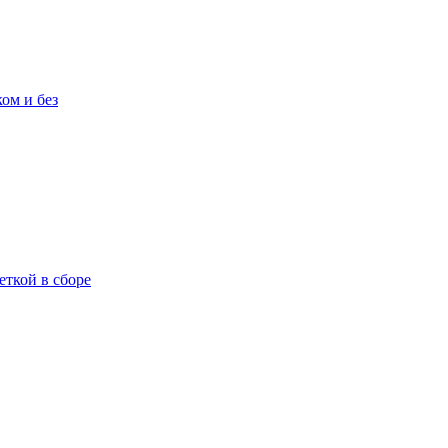
ом и без
еткой в сборе