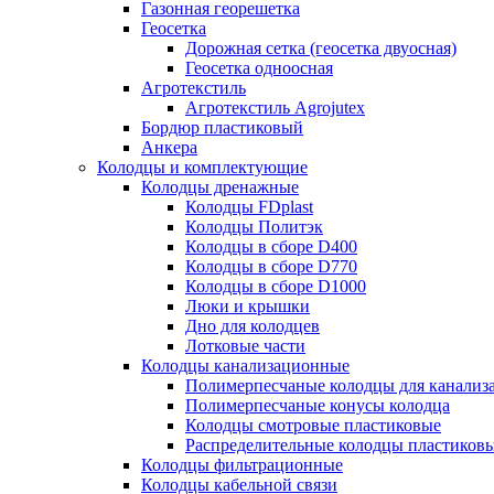
Газонная георешетка
Геосетка
Дорожная сетка (геосетка двуосная)
Геосетка одноосная
Агротекстиль
Агротекстиль Agrojutex
Бордюр пластиковый
Анкера
Колодцы и комплектующие
Колодцы дренажные
Колодцы FDplast
Колодцы Политэк
Колодцы в сборе D400
Колодцы в сборе D770
Колодцы в сборе D1000
Люки и крышки
Дно для колодцев
Лотковые части
Колодцы канализационные
Полимерпесчаные колодцы для канализ
Полимерпесчаные конусы колодца
Колодцы смотровые пластиковые
Распределительные колодцы пластиков
Колодцы фильтрационные
Колодцы кабельной связи