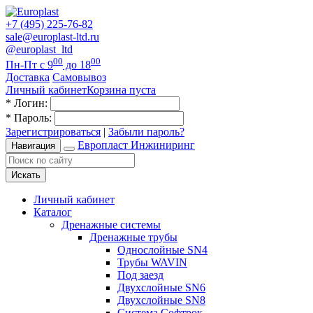
+7 (495) 225-76-82
sale@europlast-ltd.ru
@europlast_ltd
00
00
Пн-Пт с 9
до 18
Доставка
Самовывоз
Личный кабинет
Корзина пуста
*
Логин:
*
Пароль:
Зарегистрироваться
|
Забыли пароль?
Европласт Инжиниринг
Навигация
Искать
Личный кабинет
Каталог
Дренажные системы
Дренажные трубы
Однослойные SN4
Трубы WAVIN
Под заезд
Двухслойные SN6
Двухслойные SN8
Система Софтрок