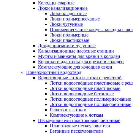
Колодцы сварные
Люки канализационные
Люки квадратные
Люки полимерпесчаные
Люки чугунные
Полимерпесчаные конусы колодца с люк
Люки полимерные
Люки пластиковые
Дождеприемники чугунные
Канализационные насосные станции
Муфты и манжеты для врезки в колодец
Коронки и адаптеры для врезки в колодец
Комплектующие для колодцев связи
Поверхностный водоотвод
Водоотводные лотки и лотки с решеткой
Лотки водоотводные пластиковые с реш
Лотки водоотводные пластиковые
Лотки водоотводные бетонные
Лотки водоотводные полимерпесчаные
Лотки водоотводные полимербетонные
Решетки к лоткам
Комплектующие к лоткам
Пескоуловители пластиковые, бетонные
Пластиковые пескоуловители
Бетонные пескоуловители