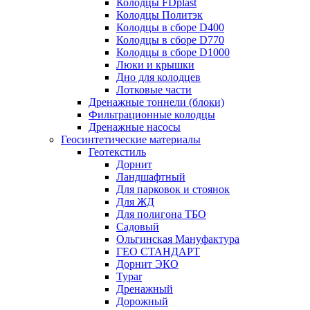
Колодцы FDplast
Колодцы Политэк
Колодцы в сборе D400
Колодцы в сборе D770
Колодцы в сборе D1000
Люки и крышки
Дно для колодцев
Лотковые части
Дренажные тоннели (блоки)
Фильтрационные колодцы
Дренажные насосы
Геосинтетические материалы
Геотекстиль
Дорнит
Ландшафтный
Для парковок и стоянок
Для ЖД
Для полигона ТБО
Садовый
Ольгинская Мануфактура
ГЕО СТАНДАРТ
Дорнит ЭКО
Typar
Дренажный
Дорожный