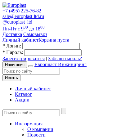
+7 (495) 225-76-82
sale@europlast-ltd.ru
@europlast_ltd
00
00
Пн-Пт с 9
до 18
Доставка
Самовывоз
Личный кабинет
Корзина пуста
*
Логин:
*
Пароль:
Зарегистрироваться
|
Забыли пароль?
Европласт Инжиниринг
Навигация
Искать
Личный кабинет
Каталог
Акции
Информация
О компании
Новости