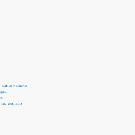
 канализации
дца
ые
ластиковые