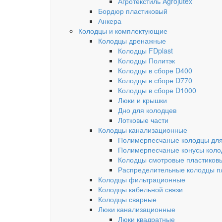
Агротекстиль Agrojutex
Бордюр пластиковый
Анкера
Колодцы и комплектующие
Колодцы дренажные
Колодцы FDplast
Колодцы Политэк
Колодцы в сборе D400
Колодцы в сборе D770
Колодцы в сборе D1000
Люки и крышки
Дно для колодцев
Лотковые части
Колодцы канализационные
Полимерпесчаные колодцы для
Полимерпесчаные конусы коло
Колодцы смотровые пластиков
Распределительные колодцы п
Колодцы фильтрационные
Колодцы кабельной связи
Колодцы сварные
Люки канализационные
Люки квадратные