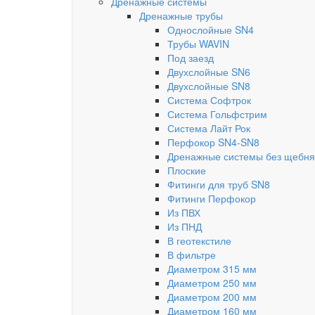
Дренажные системы
Дренажные трубы
Однослойные SN4
Трубы WAVIN
Под заезд
Двухслойные SN6
Двухслойные SN8
Система Софтрок
Система Гольфстрим
Система Лайт Рок
Перфокор SN4-SN8
Дренажные системы без щебня
Плоские
Фитинги для труб SN8
Фитинги Перфокор
Из ПВХ
Из ПНД
В геотекстиле
В фильтре
Диаметром 315 мм
Диаметром 250 мм
Диаметром 200 мм
Диаметром 160 мм