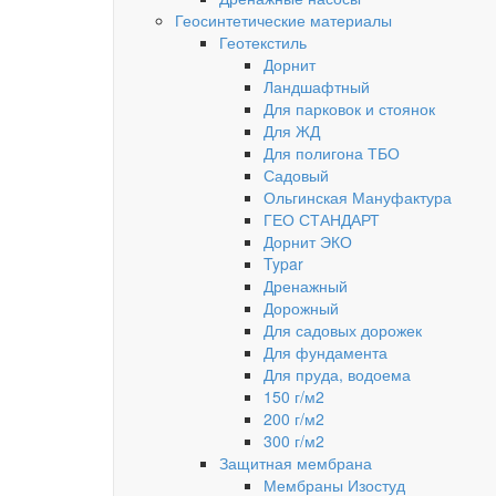
Геосинтетические материалы
Геотекстиль
Дорнит
Ландшафтный
Для парковок и стоянок
Для ЖД
Для полигона ТБО
Садовый
Ольгинская Мануфактура
ГЕО СТАНДАРТ
Дорнит ЭКО
Typar
Дренажный
Дорожный
Для садовых дорожек
Для фундамента
Для пруда, водоема
150 г/м2
200 г/м2
300 г/м2
Защитная мембрана
Мембраны Изостуд