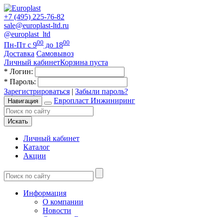
+7 (495) 225-76-82
sale@europlast-ltd.ru
@europlast_ltd
00
00
Пн-Пт с 9
до 18
Доставка
Самовывоз
Личный кабинет
Корзина пуста
*
Логин:
*
Пароль:
Зарегистрироваться
|
Забыли пароль?
Европласт Инжиниринг
Навигация
Искать
Личный кабинет
Каталог
Акции
Информация
О компании
Новости