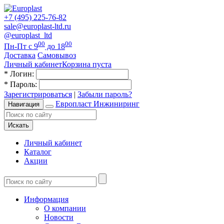
+7 (495) 225-76-82
sale@europlast-ltd.ru
@europlast_ltd
00
00
Пн-Пт с 9
до 18
Доставка
Самовывоз
Личный кабинет
Корзина пуста
*
Логин:
*
Пароль:
Зарегистрироваться
|
Забыли пароль?
Европласт Инжиниринг
Навигация
Искать
Личный кабинет
Каталог
Акции
Информация
О компании
Новости