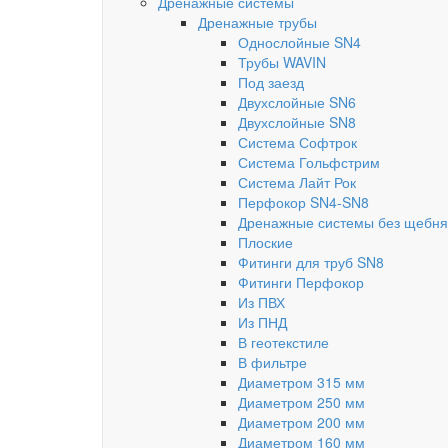
Дренажные системы
Дренажные трубы
Однослойные SN4
Трубы WAVIN
Под заезд
Двухслойные SN6
Двухслойные SN8
Система Софтрок
Система Гольфстрим
Система Лайт Рок
Перфокор SN4-SN8
Дренажные системы без щебня
Плоские
Фитинги для труб SN8
Фитинги Перфокор
Из ПВХ
Из ПНД
В геотекстиле
В фильтре
Диаметром 315 мм
Диаметром 250 мм
Диаметром 200 мм
Диаметром 160 мм