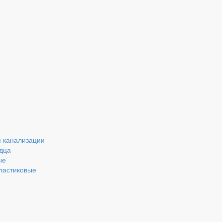
 канализации
дца
ые
ластиковые