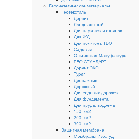
Геосинтетические материалы
Геотекстиль
Дорнит
Ландшафтный
Для парковок и стоянок
Для ЖД
Для полигона ТБО
Садовый
Ольгинская Мануфактура
ГЕО СТАНДАРТ
Дорнит ЭКО
Typar
Дренажный
Дорожный
Для садовых дорожек
Для фундамента
Для пруда, водоема
150 г/м2
200 г/м2
300 г/м2
Защитная мембрана
Мембраны Изостуд