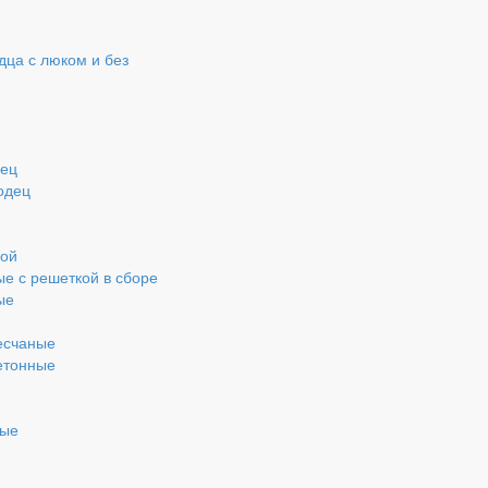
ца с люком и без
дец
одец
кой
ые с решеткой в сборе
ые
есчаные
етонные
ные