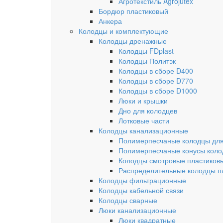
Агротекстиль Agrojutex
Бордюр пластиковый
Анкера
Колодцы и комплектующие
Колодцы дренажные
Колодцы FDplast
Колодцы Политэк
Колодцы в сборе D400
Колодцы в сборе D770
Колодцы в сборе D1000
Люки и крышки
Дно для колодцев
Лотковые части
Колодцы канализационные
Полимерпесчаные колодцы для
Полимерпесчаные конусы коло
Колодцы смотровые пластиков
Распределительные колодцы п
Колодцы фильтрационные
Колодцы кабельной связи
Колодцы сварные
Люки канализационные
Люки квадратные