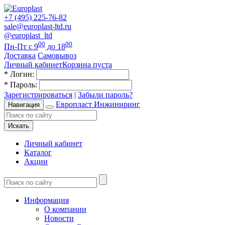
+7 (495) 225-76-82
sale@europlast-ltd.ru
@europlast_ltd
00
00
Пн-Пт с 9
до 18
Доставка
Самовывоз
Личный кабинет
Корзина пуста
*
Логин:
*
Пароль:
Зарегистрироваться
|
Забыли пароль?
Европласт Инжиниринг
Навигация
Искать
Личный кабинет
Каталог
Акции
Информация
О компании
Новости