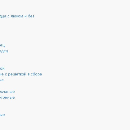
ца с люком и без
дец
одец
кой
ые с решеткой в сборе
ые
есчаные
етонные
ные