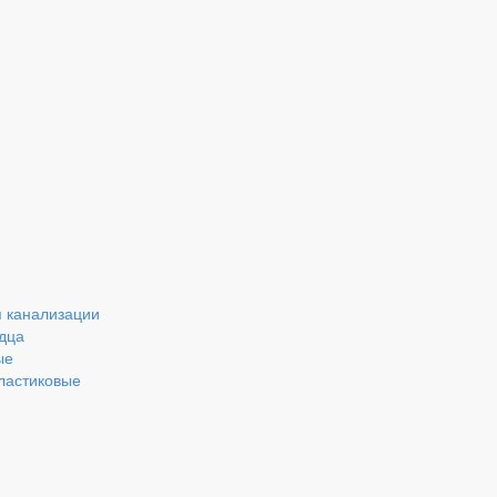
 канализации
дца
ые
ластиковые