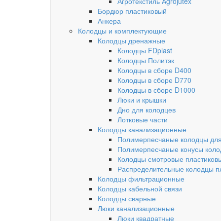
Агротекстиль Agrojutex
Бордюр пластиковый
Анкера
Колодцы и комплектующие
Колодцы дренажные
Колодцы FDplast
Колодцы Политэк
Колодцы в сборе D400
Колодцы в сборе D770
Колодцы в сборе D1000
Люки и крышки
Дно для колодцев
Лотковые части
Колодцы канализационные
Полимерпесчаные колодцы для
Полимерпесчаные конусы коло
Колодцы смотровые пластиков
Распределительные колодцы п
Колодцы фильтрационные
Колодцы кабельной связи
Колодцы сварные
Люки канализационные
Люки квадратные