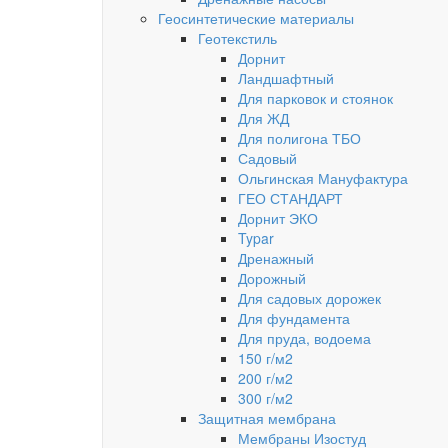
Геосинтетические материалы
Геотекстиль
Дорнит
Ландшафтный
Для парковок и стоянок
Для ЖД
Для полигона ТБО
Садовый
Ольгинская Мануфактура
ГЕО СТАНДАРТ
Дорнит ЭКО
Typar
Дренажный
Дорожный
Для садовых дорожек
Для фундамента
Для пруда, водоема
150 г/м2
200 г/м2
300 г/м2
Защитная мембрана
Мембраны Изостуд