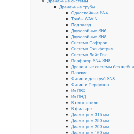
Дренажные системы
Дренажные трубы
Однослойные SN4
Трубы WAVIN
Под заезд
Двухслойные SN6
Двухслойные SN8
Система Софтрок
Система Гольфстрим
Система Лайт Рок
Перфокор SN4-SN8
Дренажные системы без щебня
Плоские
Фитинги для труб SN8
Фитинги Перфокор
Из ПВХ
Из ПНД
В геотекстиле
В фильтре
Диаметром 315 мм
Диаметром 250 мм
Диаметром 200 мм
Диаметром 160 мм