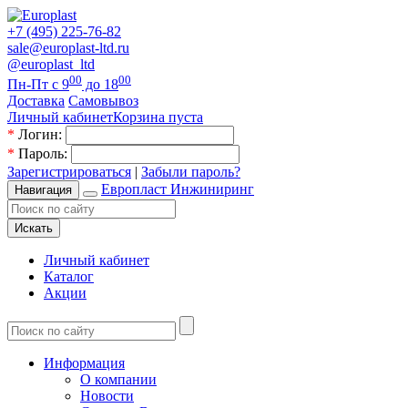
+7 (495) 225-76-82
sale@europlast-ltd.ru
@europlast_ltd
00
00
Пн-Пт с 9
до 18
Доставка
Самовывоз
Личный кабинет
Корзина пуста
*
Логин:
*
Пароль:
Зарегистрироваться
|
Забыли пароль?
Европласт Инжиниринг
Навигация
Искать
Личный кабинет
Каталог
Акции
Информация
О компании
Новости