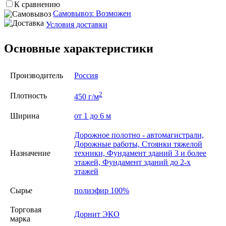
К сравнению
Самовывоз: Возможен
Условия доставки
Основные характеристики
Производитель
Россия
2
Плотность
450 г/м
Ширина
от 1 до 6 м
Дорожное полотно - автомагистрали,
Дорожные работы, Стоянки тяжелой
Назначение
техники, Фундамент зданий 3 и более
этажей, Фундамент зданий до 2-х
этажей
Сырье
полиэфир 100%
Торговая
Дорнит ЭКО
марка