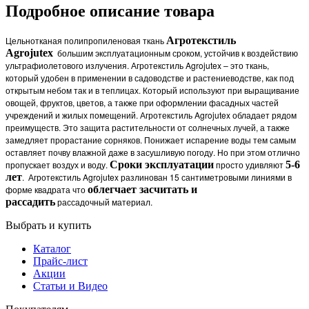
Подробное описание товара
Цельнотканая полипропиленовая ткань
Агротекстиль
Agrojutex
большим эксплуатационным сроком, устойчив к воздействию
ультрафиолетового излучения. Агротекстиль Agrojutex – это ткань,
который удобен в применении в садоводстве и растениеводстве, как под
открытым небом так и в теплицах. Который используют при выращивание
овощей, фруктов, цветов, а также при оформлении фасадных частей
учреждений и жилых помещений. Агротекстиль Agrojutex обладает рядом
преимуществ. Это защита растительности от солнечных лучей, а также
замедляет прорастание сорняков. Понижает испарение воды тем самым
оставляет почву влажной даже в засушливую погоду. Но при этом отлично
пропускает воздух и воду.
Сроки эксплуатации
просто удивляют
5-6
лет
. Агротекстиль Agrojutex разлинован 15 сантиметровыми линиями в
форме квадрата что
облегчает засчитать и
рассадить
рассадочный материал.
Выбрать и купить
Каталог
Прайс-лист
Акции
Статьи и Видео