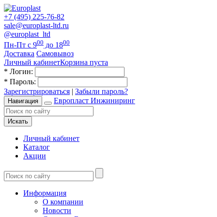
+7 (495) 225-76-82
sale@europlast-ltd.ru
@europlast_ltd
00
00
Пн-Пт с 9
до 18
Доставка
Самовывоз
Личный кабинет
Корзина пуста
*
Логин:
*
Пароль:
Зарегистрироваться
|
Забыли пароль?
Европласт Инжиниринг
Навигация
Искать
Личный кабинет
Каталог
Акции
Информация
О компании
Новости