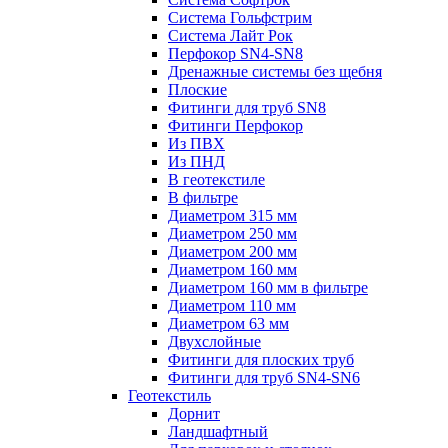
Система Гольфстрим
Система Лайт Рок
Перфокор SN4-SN8
Дренажные системы без щебня
Плоские
Фитинги для труб SN8
Фитинги Перфокор
Из ПВХ
Из ПНД
В геотекстиле
В фильтре
Диаметром 315 мм
Диаметром 250 мм
Диаметром 200 мм
Диаметром 160 мм
Диаметром 160 мм в фильтре
Диаметром 110 мм
Диаметром 63 мм
Двухслойные
Фитинги для плоских труб
Фитинги для труб SN4-SN6
Геотекстиль
Дорнит
Ландшафтный