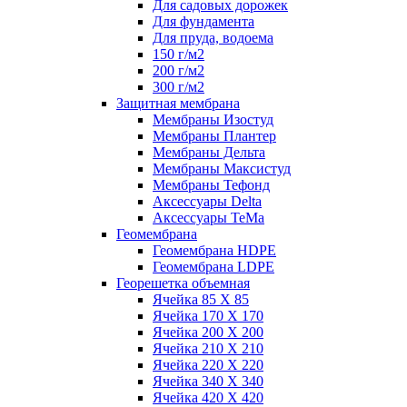
Для садовых дорожек
Для фундамента
Для пруда, водоема
150 г/м2
200 г/м2
300 г/м2
Защитная мембрана
Мембраны Изостуд
Мембраны Плантер
Мембраны Дельта
Мембраны Максистуд
Мембраны Тефонд
Аксессуары Delta
Аксессуары TeMa
Геомембрана
Геомембрана HDPE
Геомембрана LDPE
Георешетка объемная
Ячейка 85 Х 85
Ячейка 170 Х 170
Ячейка 200 Х 200
Ячейка 210 Х 210
Ячейка 220 Х 220
Ячейка 340 Х 340
Ячейка 420 Х 420