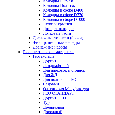
Колодцы FDplast
Колодцы Политэк
Колодцы в сборе D400
Колодцы в сборе D770
Колодцы в сборе D1000
Люки и крышки
Дно для колодцев
Лотковые части
Дренажные тоннели (блоки)
Фильтрационные колодцы
Дренажные насосы
Геосинтетические материалы
Геотекстиль
Дорнит
Ландшафтный
Для парковок и стоянок
Для ЖД
Для полигона ТБО
Садовый
Ольгинская Мануфактура
ГЕО СТАНДАРТ
Дорнит ЭКО
Typar
Дренажный
Дорожный