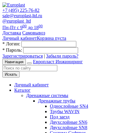
+7 (495) 225-76-82
sale@europlast-ltd.ru
@europlast_ltd
00
00
Пн-Пт с 9
до 18
Доставка
Самовывоз
Личный кабинет
Корзина пуста
*
Логин:
*
Пароль:
Зарегистрироваться
|
Забыли пароль?
Европласт Инжиниринг
Навигация
Искать
Личный кабинет
Каталог
Дренажные системы
Дренажные трубы
Однослойные SN4
Трубы WAVIN
Под заезд
Двухслойные SN6
Двухслойные SN8
Система Софтрок