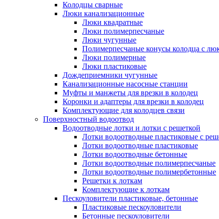
Колодцы сварные
Люки канализационные
Люки квадратные
Люки полимерпесчаные
Люки чугунные
Полимерпесчаные конусы колодца с люк
Люки полимерные
Люки пластиковые
Дождеприемники чугунные
Канализационные насосные станции
Муфты и манжеты для врезки в колодец
Коронки и адаптеры для врезки в колодец
Комплектующие для колодцев связи
Поверхностный водоотвод
Водоотводные лотки и лотки с решеткой
Лотки водоотводные пластиковые с реш
Лотки водоотводные пластиковые
Лотки водоотводные бетонные
Лотки водоотводные полимерпесчаные
Лотки водоотводные полимербетонные
Решетки к лоткам
Комплектующие к лоткам
Пескоуловители пластиковые, бетонные
Пластиковые пескоуловители
Бетонные пескоуловители