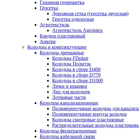
Газонная георешетка
Геосетка
Дорожная сетка (геосетка двуосная)
Геосетка одноосная
Агротекстиль
Агротекстиль Agrojutex
Бордюр пластиковый
Анкера
Колодцы и комплектующие
Колодцы дренажные
Колодцы FDplast
Колодцы Политэк
Колодцы в сборе D400
Колодцы в сборе D770
Колодцы в сборе D1000
Люки и крышки
Дно для колодцев
Лотковые части
Колодцы канализационные
Полимерпесчаные колодцы для канализ
Полимерпесчаные конусы колодца
Колодцы смотровые пластиковые
Распределительные колодцы пластиков
Колодцы фильтрационные
Колодцы кабельной связи