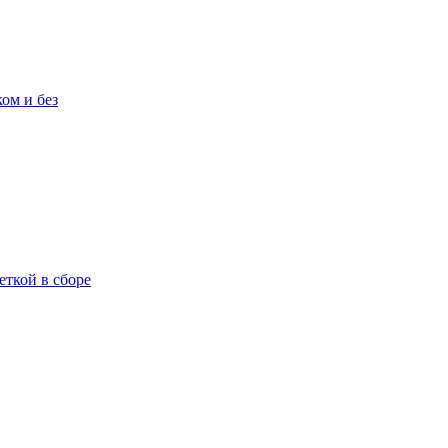
ом и без
еткой в сборе