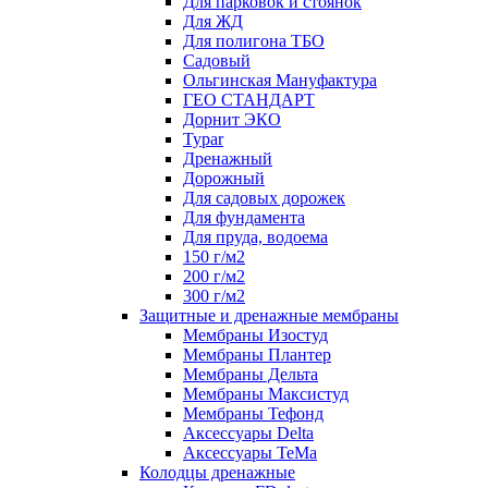
Для парковок и стоянок
Для ЖД
Для полигона ТБО
Садовый
Ольгинская Мануфактура
ГЕО СТАНДАРТ
Дорнит ЭКО
Typar
Дренажный
Дорожный
Для садовых дорожек
Для фундамента
Для пруда, водоема
150 г/м2
200 г/м2
300 г/м2
Защитные и дренажные мембраны
Мембраны Изостуд
Мембраны Плантер
Мембраны Дельта
Мембраны Максистуд
Мембраны Тефонд
Аксессуары Delta
Аксессуары TeMa
Колодцы дренажные