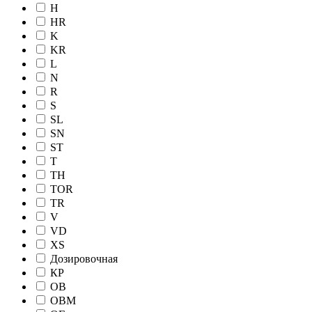
H
HR
K
KR
L
N
R
S
SL
SN
ST
T
TH
TOR
TR
V
VD
XS
Дозировочная
КР
ОВ
ОВМ