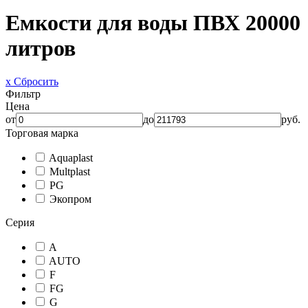
Емкости для воды ПВХ 20000
литров
x Сбросить
Фильтр
Цена
от
до
руб.
Торговая марка
Aquaplast
Multplast
PG
Экопром
Серия
A
AUTO
F
FG
G