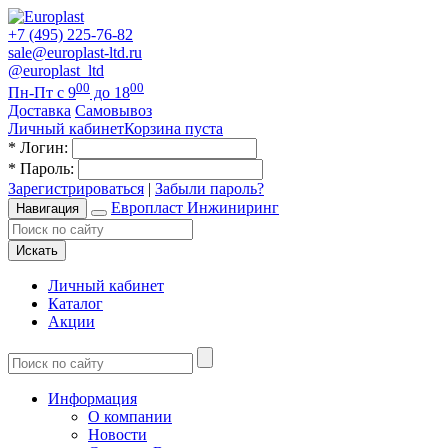
+7 (495) 225-76-82
sale@europlast-ltd.ru
@europlast_ltd
00
00
Пн-Пт с 9
до 18
Доставка
Самовывоз
Личный кабинет
Корзина пуста
*
Логин:
*
Пароль:
Зарегистрироваться
|
Забыли пароль?
Европласт Инжиниринг
Навигация
Искать
Личный кабинет
Каталог
Акции
Информация
О компании
Новости