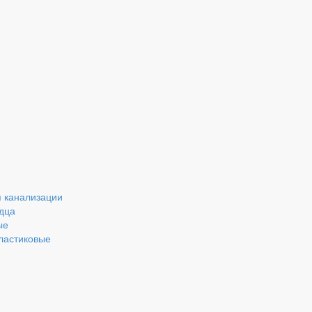
 канализации
дца
ые
ластиковые