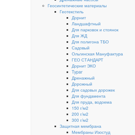
Геосинтетические материалы
Геотекстиль
Дорнит
Ландшафтный
Для парковок и стоянок
Для ЖД
Для полигона ТБО
Садовый
Ольгинская Мануфактура
ГЕО СТАНДАРТ
Дорнит ЭКО
Typar
Дренажный
Дорожный
Для садовых дорожек
Для фундамента
Для пруда, водоема
150 г/м2
200 г/м2
300 г/м2
Защитная мембрана
Мембраны Изостуд