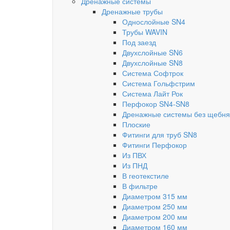
Дренажные системы
Дренажные трубы
Однослойные SN4
Трубы WAVIN
Под заезд
Двухслойные SN6
Двухслойные SN8
Система Софтрок
Система Гольфстрим
Система Лайт Рок
Перфокор SN4-SN8
Дренажные системы без щебня
Плоские
Фитинги для труб SN8
Фитинги Перфокор
Из ПВХ
Из ПНД
В геотекстиле
В фильтре
Диаметром 315 мм
Диаметром 250 мм
Диаметром 200 мм
Диаметром 160 мм