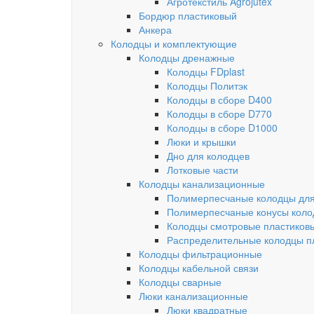
Агротекстиль Agrojutex
Бордюр пластиковый
Анкера
Колодцы и комплектующие
Колодцы дренажные
Колодцы FDplast
Колодцы Политэк
Колодцы в сборе D400
Колодцы в сборе D770
Колодцы в сборе D1000
Люки и крышки
Дно для колодцев
Лотковые части
Колодцы канализационные
Полимерпесчаные колодцы для
Полимерпесчаные конусы коло
Колодцы смотровые пластиков
Распределительные колодцы п
Колодцы фильтрационные
Колодцы кабельной связи
Колодцы сварные
Люки канализационные
Люки квадратные