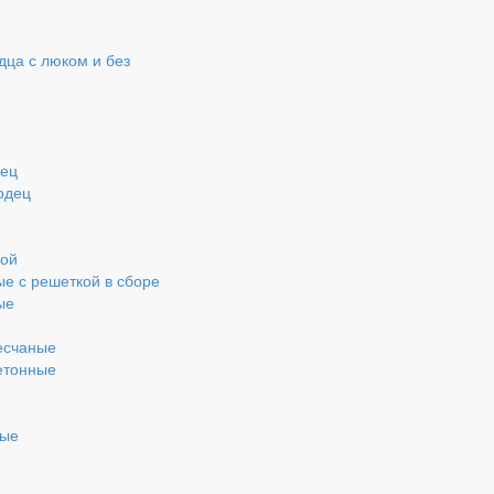
ца с люком и без
дец
одец
кой
ые с решеткой в сборе
ые
есчаные
етонные
ные