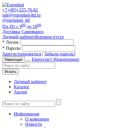
+7 (495) 225-76-82
sale@europlast-ltd.ru
@europlast_ltd
00
00
Пн-Пт с 9
до 18
Доставка
Самовывоз
Личный кабинет
Корзина пуста
*
Логин:
*
Пароль:
Зарегистрироваться
|
Забыли пароль?
Европласт Инжиниринг
Навигация
Искать
Личный кабинет
Каталог
Акции
Информация
О компании
Новости