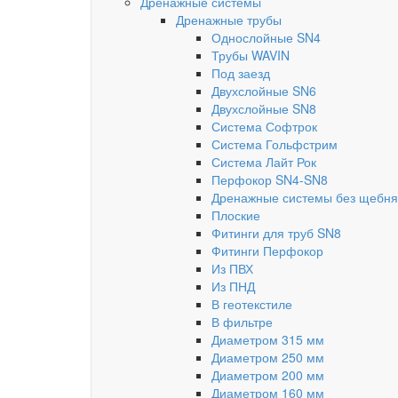
Дренажные системы
Дренажные трубы
Однослойные SN4
Трубы WAVIN
Под заезд
Двухслойные SN6
Двухслойные SN8
Система Софтрок
Система Гольфстрим
Система Лайт Рок
Перфокор SN4-SN8
Дренажные системы без щебня
Плоские
Фитинги для труб SN8
Фитинги Перфокор
Из ПВХ
Из ПНД
В геотекстиле
В фильтре
Диаметром 315 мм
Диаметром 250 мм
Диаметром 200 мм
Диаметром 160 мм