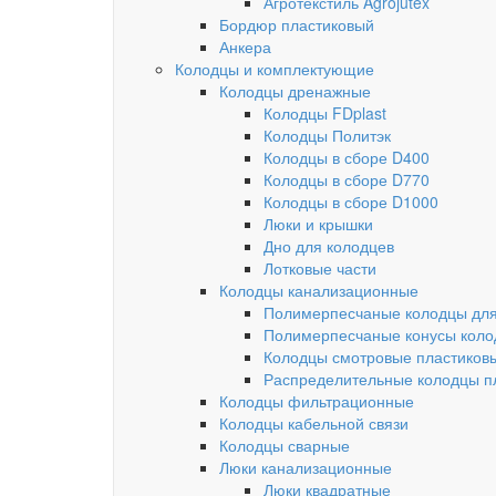
Агротекстиль Agrojutex
Бордюр пластиковый
Анкера
Колодцы и комплектующие
Колодцы дренажные
Колодцы FDplast
Колодцы Политэк
Колодцы в сборе D400
Колодцы в сборе D770
Колодцы в сборе D1000
Люки и крышки
Дно для колодцев
Лотковые части
Колодцы канализационные
Полимерпесчаные колодцы для
Полимерпесчаные конусы коло
Колодцы смотровые пластиков
Распределительные колодцы п
Колодцы фильтрационные
Колодцы кабельной связи
Колодцы сварные
Люки канализационные
Люки квадратные