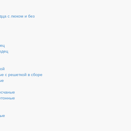
ца с люком и без
дец
одец
кой
ые с решеткой в сборе
ые
есчаные
етонные
ные