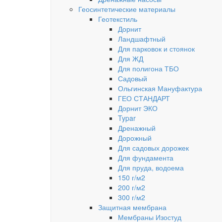
Геосинтетические материалы
Геотекстиль
Дорнит
Ландшафтный
Для парковок и стоянок
Для ЖД
Для полигона ТБО
Садовый
Ольгинская Мануфактура
ГЕО СТАНДАРТ
Дорнит ЭКО
Typar
Дренажный
Дорожный
Для садовых дорожек
Для фундамента
Для пруда, водоема
150 г/м2
200 г/м2
300 г/м2
Защитная мембрана
Мембраны Изостуд