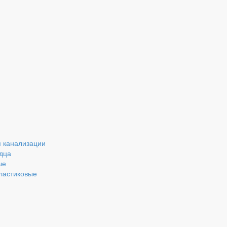
 канализации
дца
ые
ластиковые