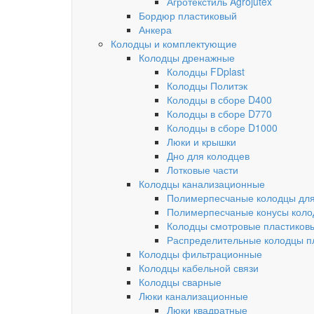
Агротекстиль Agrojutex
Бордюр пластиковый
Анкера
Колодцы и комплектующие
Колодцы дренажные
Колодцы FDplast
Колодцы Политэк
Колодцы в сборе D400
Колодцы в сборе D770
Колодцы в сборе D1000
Люки и крышки
Дно для колодцев
Лотковые части
Колодцы канализационные
Полимерпесчаные колодцы для
Полимерпесчаные конусы коло
Колодцы смотровые пластиков
Распределительные колодцы п
Колодцы фильтрационные
Колодцы кабельной связи
Колодцы сварные
Люки канализационные
Люки квадратные