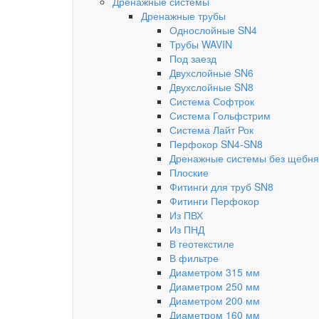
Дренажные системы
Дренажные трубы
Однослойные SN4
Трубы WAVIN
Под заезд
Двухслойные SN6
Двухслойные SN8
Система Софтрок
Система Гольфстрим
Система Лайт Рок
Перфокор SN4-SN8
Дренажные системы без щебня
Плоские
Фитинги для труб SN8
Фитинги Перфокор
Из ПВХ
Из ПНД
В геотекстиле
В фильтре
Диаметром 315 мм
Диаметром 250 мм
Диаметром 200 мм
Диаметром 160 мм