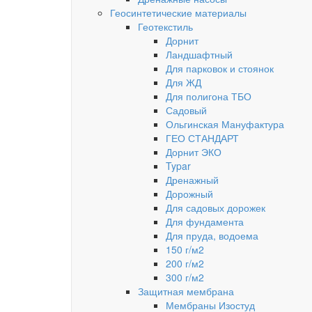
Геосинтетические материалы
Геотекстиль
Дорнит
Ландшафтный
Для парковок и стоянок
Для ЖД
Для полигона ТБО
Садовый
Ольгинская Мануфактура
ГЕО СТАНДАРТ
Дорнит ЭКО
Typar
Дренажный
Дорожный
Для садовых дорожек
Для фундамента
Для пруда, водоема
150 г/м2
200 г/м2
300 г/м2
Защитная мембрана
Мембраны Изостуд