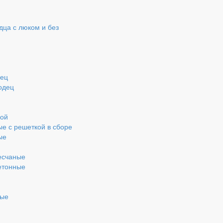
ца с люком и без
дец
одец
кой
ые с решеткой в сборе
ые
есчаные
етонные
ные