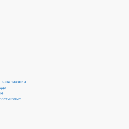
 канализации
дца
ые
ластиковые