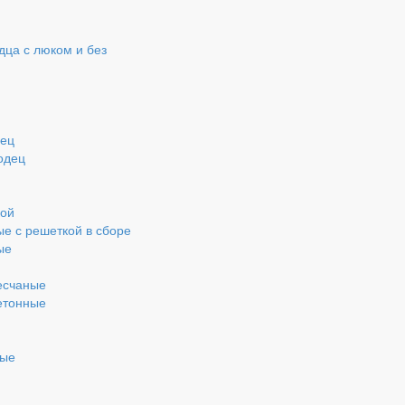
ца с люком и без
дец
одец
кой
ые с решеткой в сборе
ые
есчаные
етонные
ные