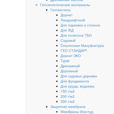
Геосинтетические материалы
Геотекстиль
Дорнит
Ландшафтный
Для парковок и стоянок
Для ЖД
Для полигона ТБО
Садовый
Ольгинская Мануфактура
ГЕО СТАНДАРТ
Дорнит ЭКО
Typar
Дренажный
Дорожный
Для садовых дорожек
Для фундамента
Для пруда, водоема
150 г/м2
200 г/м2
300 г/м2
Защитная мембрана
Мембраны Изостуд