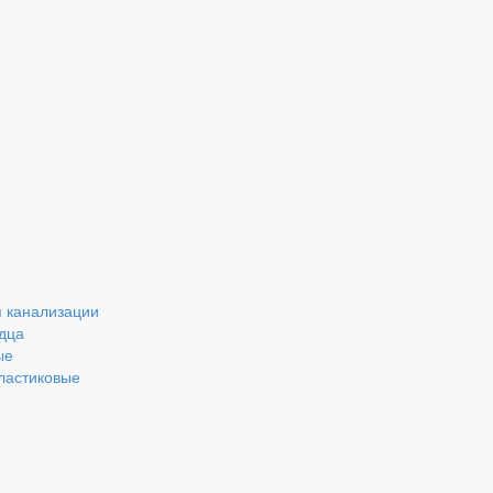
 канализации
дца
ые
ластиковые