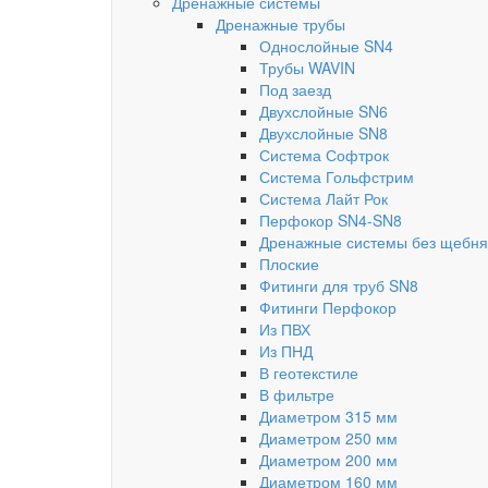
Дренажные системы
Дренажные трубы
Однослойные SN4
Трубы WAVIN
Под заезд
Двухслойные SN6
Двухслойные SN8
Система Софтрок
Система Гольфстрим
Система Лайт Рок
Перфокор SN4-SN8
Дренажные системы без щебня
Плоские
Фитинги для труб SN8
Фитинги Перфокор
Из ПВХ
Из ПНД
В геотекстиле
В фильтре
Диаметром 315 мм
Диаметром 250 мм
Диаметром 200 мм
Диаметром 160 мм