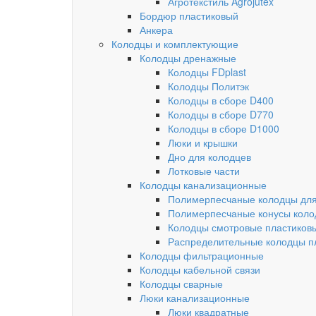
Агротекстиль Agrojutex
Бордюр пластиковый
Анкера
Колодцы и комплектующие
Колодцы дренажные
Колодцы FDplast
Колодцы Политэк
Колодцы в сборе D400
Колодцы в сборе D770
Колодцы в сборе D1000
Люки и крышки
Дно для колодцев
Лотковые части
Колодцы канализационные
Полимерпесчаные колодцы для
Полимерпесчаные конусы коло
Колодцы смотровые пластиков
Распределительные колодцы п
Колодцы фильтрационные
Колодцы кабельной связи
Колодцы сварные
Люки канализационные
Люки квадратные