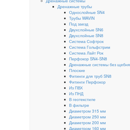
Дренажные системы
Дренажные трубы
Однослойные SN4
Трубы WAVIN
Под заезд
Двухслойные SN6
Двухслойные SN8
Система Софтрок
Система Гольфстрим
Система Лайт Рок
Перфокор SN4-SN8
Дренажные системы без щебня
Плоские
Фитинги для труб SN8
Фитинги Перфокор
Из ПВХ
Из ПНД
В геотекстиле
В фильтре
Диаметром 315 мм
Диаметром 250 мм
Диаметром 200 мм
Диаметром 160 мм