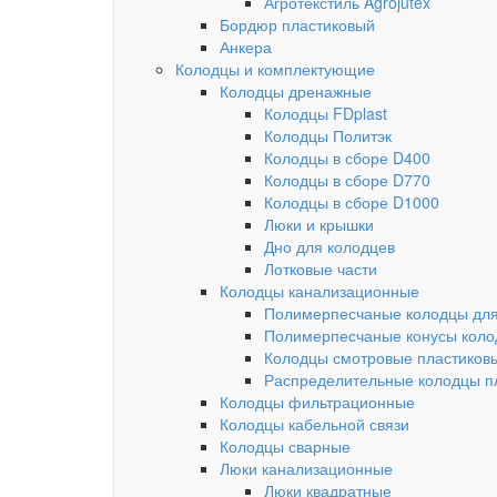
Агротекстиль Agrojutex
Бордюр пластиковый
Анкера
Колодцы и комплектующие
Колодцы дренажные
Колодцы FDplast
Колодцы Политэк
Колодцы в сборе D400
Колодцы в сборе D770
Колодцы в сборе D1000
Люки и крышки
Дно для колодцев
Лотковые части
Колодцы канализационные
Полимерпесчаные колодцы для
Полимерпесчаные конусы коло
Колодцы смотровые пластиков
Распределительные колодцы п
Колодцы фильтрационные
Колодцы кабельной связи
Колодцы сварные
Люки канализационные
Люки квадратные