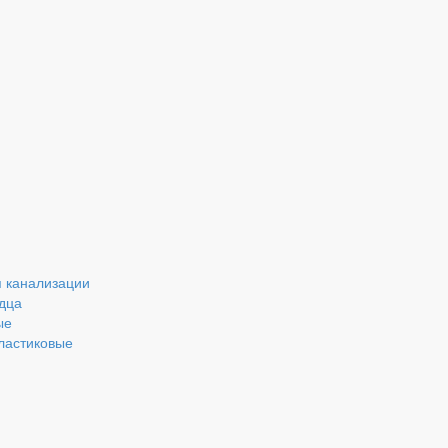
 канализации
дца
ые
ластиковые