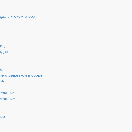
ца с люком и без
дец
одец
кой
ые с решеткой в сборе
ые
есчаные
етонные
ные