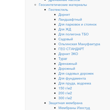
Геосинтетические материалы
Геотекстиль
Дорнит
Ландшафтный
Для парковок и стоянок
Для ЖД
Для полигона ТБО
Садовый
Ольгинская Мануфактура
ГЕО СТАНДАРТ
Дорнит ЭКО
Typar
Дренажный
Дорожный
Для садовых дорожек
Для фундамента
Для пруда, водоема
150 г/м2
200 г/м2
300 г/м2
Защитная мембрана
Мембраны Изостуд