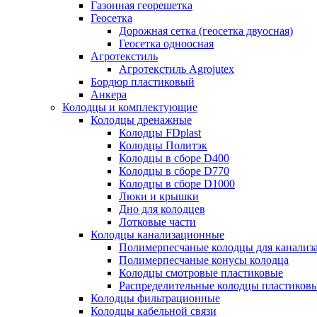
Газонная георешетка
Геосетка
Дорожная сетка (геосетка двуосная)
Геосетка одноосная
Агротекстиль
Агротекстиль Agrojutex
Бордюр пластиковый
Анкера
Колодцы и комплектующие
Колодцы дренажные
Колодцы FDplast
Колодцы Политэк
Колодцы в сборе D400
Колодцы в сборе D770
Колодцы в сборе D1000
Люки и крышки
Дно для колодцев
Лотковые части
Колодцы канализационные
Полимерпесчаные колодцы для канализ
Полимерпесчаные конусы колодца
Колодцы смотровые пластиковые
Распределительные колодцы пластиков
Колодцы фильтрационные
Колодцы кабельной связи