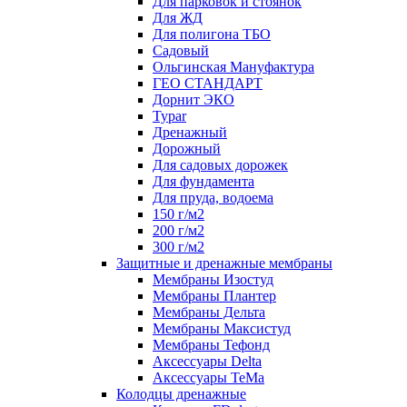
Для парковок и стоянок
Для ЖД
Для полигона ТБО
Садовый
Ольгинская Мануфактура
ГЕО СТАНДАРТ
Дорнит ЭКО
Typar
Дренажный
Дорожный
Для садовых дорожек
Для фундамента
Для пруда, водоема
150 г/м2
200 г/м2
300 г/м2
Защитные и дренажные мембраны
Мембраны Изостуд
Мембраны Плантер
Мембраны Дельта
Мембраны Максистуд
Мембраны Тефонд
Аксессуары Delta
Аксессуары TeMa
Колодцы дренажные