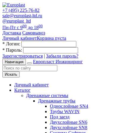
+7 (495) 225-76-82
sale@europlast-ltd.ru
@europlast_ltd
00
00
Пн-Пт с 9
до 18
Доставка
Самовывоз
Личный кабинет
Корзина пуста
*
Логин:
*
Пароль:
Зарегистрироваться
|
Забыли пароль?
Европласт Инжиниринг
Навигация
Искать
Личный кабинет
Каталог
Дренажные системы
Дренажные трубы
Однослойные SN4
Трубы WAVIN
Под заезд
Двухслойные SN6
Двухслойные SN8
Система Софтрок