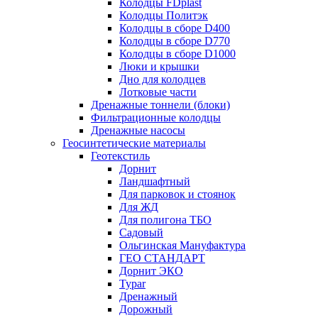
Колодцы FDplast
Колодцы Политэк
Колодцы в сборе D400
Колодцы в сборе D770
Колодцы в сборе D1000
Люки и крышки
Дно для колодцев
Лотковые части
Дренажные тоннели (блоки)
Фильтрационные колодцы
Дренажные насосы
Геосинтетические материалы
Геотекстиль
Дорнит
Ландшафтный
Для парковок и стоянок
Для ЖД
Для полигона ТБО
Садовый
Ольгинская Мануфактура
ГЕО СТАНДАРТ
Дорнит ЭКО
Typar
Дренажный
Дорожный