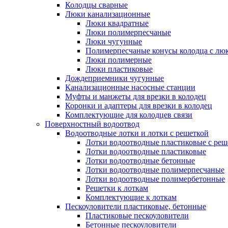
Колодцы сварные
Люки канализационные
Люки квадратные
Люки полимерпесчаные
Люки чугунные
Полимерпесчаные конусы колодца с люк
Люки полимерные
Люки пластиковые
Дождеприемники чугунные
Канализационные насосные станции
Муфты и манжеты для врезки в колодец
Коронки и адаптеры для врезки в колодец
Комплектующие для колодцев связи
Поверхностный водоотвод
Водоотводные лотки и лотки с решеткой
Лотки водоотводные пластиковые с реш
Лотки водоотводные пластиковые
Лотки водоотводные бетонные
Лотки водоотводные полимерпесчаные
Лотки водоотводные полимербетонные
Решетки к лоткам
Комплектующие к лоткам
Пескоуловители пластиковые, бетонные
Пластиковые пескоуловители
Бетонные пескоуловители