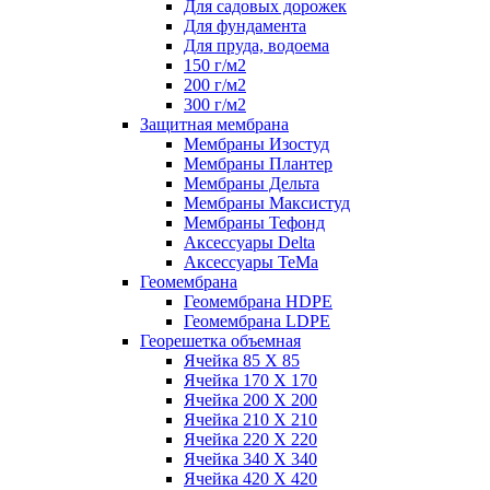
Для садовых дорожек
Для фундамента
Для пруда, водоема
150 г/м2
200 г/м2
300 г/м2
Защитная мембрана
Мембраны Изостуд
Мембраны Плантер
Мембраны Дельта
Мембраны Максистуд
Мембраны Тефонд
Аксессуары Delta
Аксессуары TeMa
Геомембрана
Геомембрана HDPE
Геомембрана LDPE
Георешетка объемная
Ячейка 85 Х 85
Ячейка 170 Х 170
Ячейка 200 Х 200
Ячейка 210 Х 210
Ячейка 220 Х 220
Ячейка 340 Х 340
Ячейка 420 Х 420