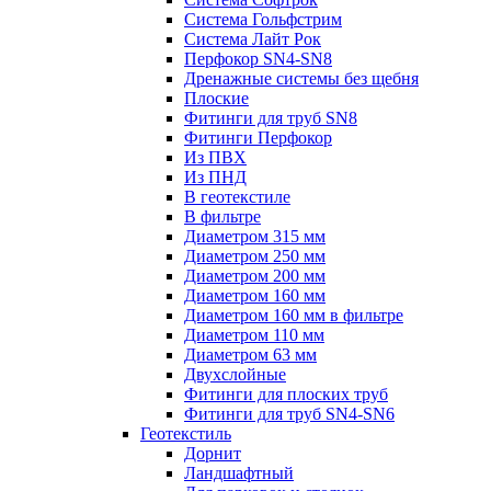
Система Гольфстрим
Система Лайт Рок
Перфокор SN4-SN8
Дренажные системы без щебня
Плоские
Фитинги для труб SN8
Фитинги Перфокор
Из ПВХ
Из ПНД
В геотекстиле
В фильтре
Диаметром 315 мм
Диаметром 250 мм
Диаметром 200 мм
Диаметром 160 мм
Диаметром 160 мм в фильтре
Диаметром 110 мм
Диаметром 63 мм
Двухслойные
Фитинги для плоских труб
Фитинги для труб SN4-SN6
Геотекстиль
Дорнит
Ландшафтный