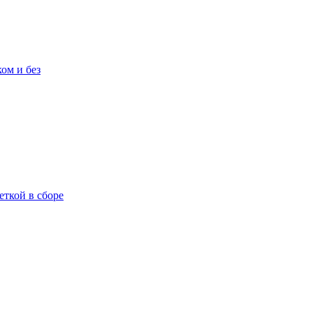
ом и без
еткой в сборе