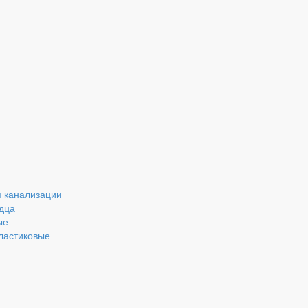
 канализации
дца
ые
ластиковые