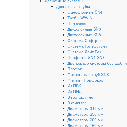
Дренажные системы
Дренажные трубы
Однослойные SN4
Трубы WAVIN
Под заезд
Двухслойные SN6
Двухслойные SN8
Система Софтрок
Система Гольфстрим
Система Лайт Рок
Перфокор SN4-SN8
Дренажные системы без щебня
Плоские
Фитинги для труб SN8
Фитинги Перфокор
Из ПВХ
Из ПНД
В геотекстиле
В фильтре
Диаметром 315 мм
Диаметром 250 мм
Диаметром 200 мм
Диаметром 160 мм