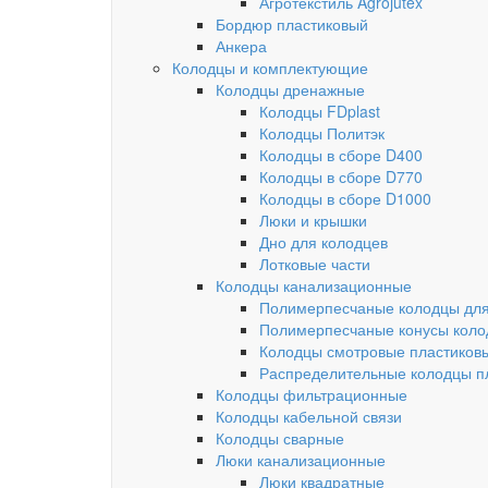
Агротекстиль Agrojutex
Бордюр пластиковый
Анкера
Колодцы и комплектующие
Колодцы дренажные
Колодцы FDplast
Колодцы Политэк
Колодцы в сборе D400
Колодцы в сборе D770
Колодцы в сборе D1000
Люки и крышки
Дно для колодцев
Лотковые части
Колодцы канализационные
Полимерпесчаные колодцы для
Полимерпесчаные конусы коло
Колодцы смотровые пластиков
Распределительные колодцы п
Колодцы фильтрационные
Колодцы кабельной связи
Колодцы сварные
Люки канализационные
Люки квадратные