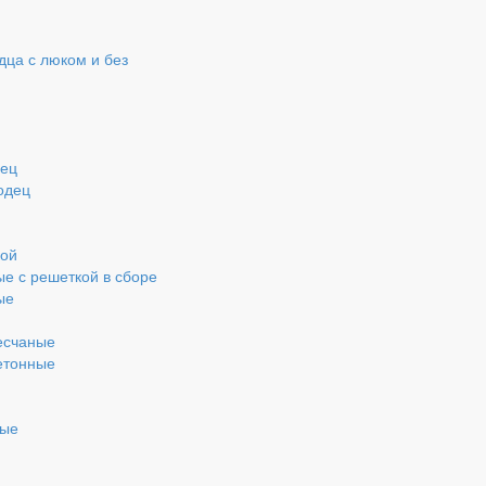
ца с люком и без
дец
одец
кой
ые с решеткой в сборе
ые
есчаные
етонные
ные