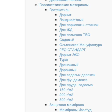
Геосинтетические материалы
Геотекстиль
Дорнит
Ландшафтный
Для парковок и стоянок
Для ЖД
Для полигона ТБО
Садовый
Ольгинская Мануфактура
ГЕО СТАНДАРТ
Дорнит ЭКО
Typar
Дренажный
Дорожный
Для садовых дорожек
Для фундамента
Для пруда, водоема
150 г/м2
200 г/м2
300 г/м2
Защитная мембрана
Мембраны Изостуд