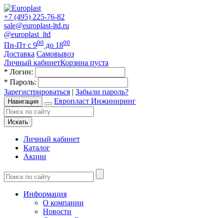
+7 (495) 225-76-82
sale@europlast-ltd.ru
@europlast_ltd
00
00
Пн-Пт с 9
до 18
Доставка
Самовывоз
Личный кабинет
Корзина пуста
*
Логин:
*
Пароль:
Зарегистрироваться
|
Забыли пароль?
Европласт Инжиниринг
Навигация
Искать
Личный кабинет
Каталог
Акции
Информация
О компании
Новости