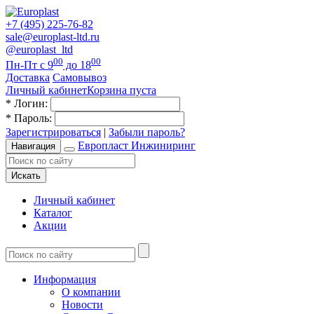
+7 (495) 225-76-82
sale@europlast-ltd.ru
@europlast_ltd
00
00
Пн-Пт с 9
до 18
Доставка
Самовывоз
Личный кабинет
Корзина пуста
*
Логин:
*
Пароль:
Зарегистрироваться
|
Забыли пароль?
Европласт Инжиниринг
Навигация
Искать
Личный кабинет
Каталог
Акции
Информация
О компании
Новости