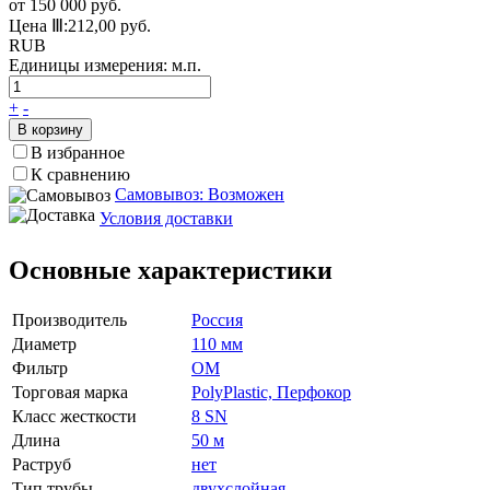
от 150 000 руб.
Цена Ⅲ:
212,00 руб.
RUB
Единицы измерения:
м.п.
+
-
В корзину
В избранное
К сравнению
Самовывоз: Возможен
Условия доставки
Основные характеристики
Производитель
Россия
Диаметр
110 мм
Фильтр
ОМ
Торговая марка
PolyPlastic, Перфокор
Класс жесткости
8 SN
Длина
50 м
Раструб
нет
Тип трубы
двухслойная