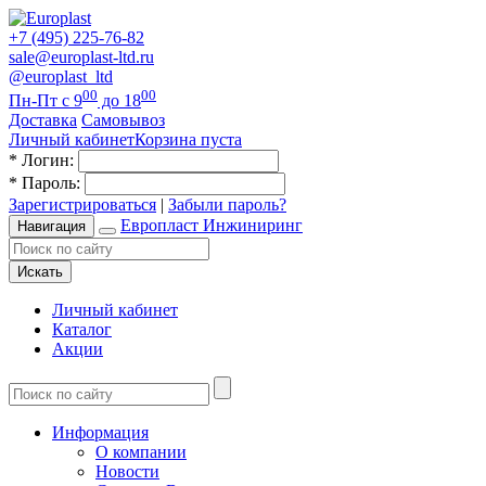
+7 (495) 225-76-82
sale@europlast-ltd.ru
@europlast_ltd
00
00
Пн-Пт с 9
до 18
Доставка
Самовывоз
Личный кабинет
Корзина пуста
*
Логин:
*
Пароль:
Зарегистрироваться
|
Забыли пароль?
Европласт Инжиниринг
Навигация
Искать
Личный кабинет
Каталог
Акции
Информация
О компании
Новости