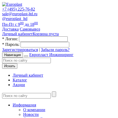
+7 (495) 225-76-82
sale@europlast-ltd.ru
@europlast_ltd
00
00
Пн-Пт с 9
до 18
Доставка
Самовывоз
Личный кабинет
Корзина пуста
*
Логин:
*
Пароль:
Зарегистрироваться
|
Забыли пароль?
Европласт Инжиниринг
Навигация
Искать
Личный кабинет
Каталог
Акции
Информация
О компании
Новости