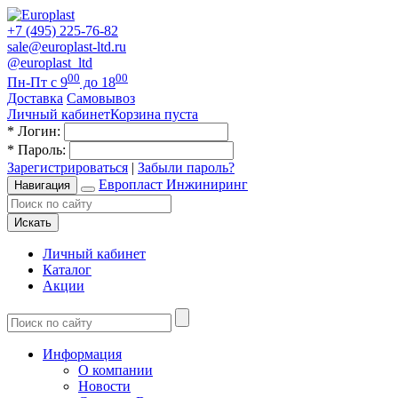
+7 (495) 225-76-82
sale@europlast-ltd.ru
@europlast_ltd
00
00
Пн-Пт с 9
до 18
Доставка
Самовывоз
Личный кабинет
Корзина пуста
*
Логин:
*
Пароль:
Зарегистрироваться
|
Забыли пароль?
Европласт Инжиниринг
Навигация
Искать
Личный кабинет
Каталог
Акции
Информация
О компании
Новости