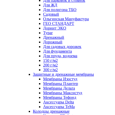
Для парковок и стоянок
Для ЖД
Для полигона ТБО
Садовый
Ольгинская Мануфактура
ГЕО СТАНДАРТ
Дорнит ЭКО
Typar
Дренажный
Дорожный
Для садовых дорожек
Для фундамента
Для пруда, водоема
150 г/м2
200 г/м2
300 г/м2
Защитные и дренажные мембраны
Мембраны Изостуд
Мембраны Плантер
Мембраны Дельта
Мембраны Максистуд
Мембраны Тефонд
Аксессуары Delta
Аксессуары TeMa
Колодцы дренажные