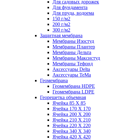
Для садовых дорожек
Для фундамента
Для пруда, водоема
150 г/м2
200 г/м2
300 г/м2
Защитная мембрана
Мембраны Изостуд
Мембраны Плантер
Мембраны Дельта
Мембраны Максистуд
Мембраны Тефонд
Аксессуары Delta
Аксессуары TeMa
Геомембрана
Геомембрана HDPE
Геомембрана LDPE
Георешетка объемная
Ячейка 85 Х 85
Ячейка 170 Х 170
Ячейка 200 Х 200
Ячейка 210 Х 210
Ячейка 220 Х 220
Ячейка 340 Х 340
Ячейка 420 Х 420