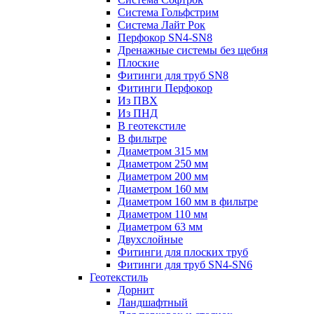
Система Гольфстрим
Система Лайт Рок
Перфокор SN4-SN8
Дренажные системы без щебня
Плоские
Фитинги для труб SN8
Фитинги Перфокор
Из ПВХ
Из ПНД
В геотекстиле
В фильтре
Диаметром 315 мм
Диаметром 250 мм
Диаметром 200 мм
Диаметром 160 мм
Диаметром 160 мм в фильтре
Диаметром 110 мм
Диаметром 63 мм
Двухслойные
Фитинги для плоских труб
Фитинги для труб SN4-SN6
Геотекстиль
Дорнит
Ландшафтный