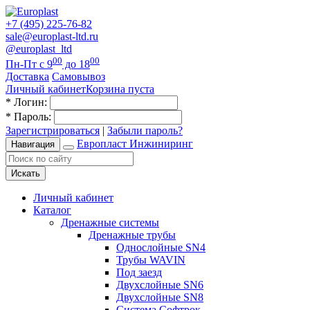
+7 (495) 225-76-82
sale@europlast-ltd.ru
@europlast_ltd
00
00
Пн-Пт с 9
до 18
Доставка
Самовывоз
Личный кабинет
Корзина пуста
*
Логин:
*
Пароль:
Зарегистрироваться
|
Забыли пароль?
Европласт Инжиниринг
Навигация
Искать
Личный кабинет
Каталог
Дренажные системы
Дренажные трубы
Однослойные SN4
Трубы WAVIN
Под заезд
Двухслойные SN6
Двухслойные SN8
Система Софтрок