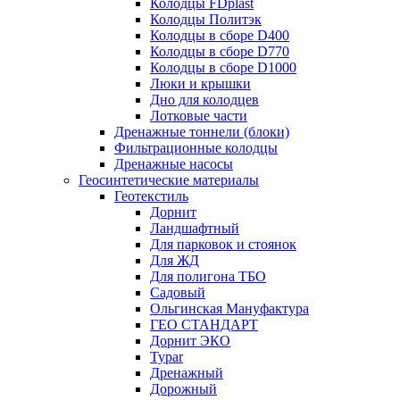
Колодцы FDplast
Колодцы Политэк
Колодцы в сборе D400
Колодцы в сборе D770
Колодцы в сборе D1000
Люки и крышки
Дно для колодцев
Лотковые части
Дренажные тоннели (блоки)
Фильтрационные колодцы
Дренажные насосы
Геосинтетические материалы
Геотекстиль
Дорнит
Ландшафтный
Для парковок и стоянок
Для ЖД
Для полигона ТБО
Садовый
Ольгинская Мануфактура
ГЕО СТАНДАРТ
Дорнит ЭКО
Typar
Дренажный
Дорожный