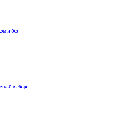
ом и без
еткой в сборе