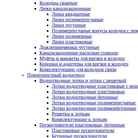
Колодцы сварные
Люки канализационные
Люки квадратные
Люки полимерпесчаные
Люки чугунные
Полимерпесчаные конусы колодца с люк
Люки полимерные
Люки пластиковые
Дождеприемники чугунные
Канализационные насосные станции
Муфты и манжеты для врезки в колодец
Коронки и адаптеры для врезки в колодец
Комплектующие для колодцев связи
Поверхностный водоотвод
Водоотводные лотки и лотки с решеткой
Лотки водоотводные пластиковые с реш
Лотки водоотводные пластиковые
Лотки водоотводные бетонные
Лотки водоотводные полимерпесчаные
Лотки водоотводные полимербетонные
Решетки к лоткам
Комплектующие к лоткам
Пескоуловители пластиковые, бетонные
Пластиковые пескоуловители
Бетонные пескоуловители