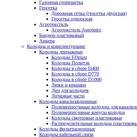
Газонная георешетка
Геосетка
Дорожная сетка (геосетка двуосная)
Геосетка одноосная
Агротекстиль
Агротекстиль Agrojutex
Бордюр пластиковый
Анкера
Колодцы и комплектующие
Колодцы дренажные
Колодцы FDplast
Колодцы Политэк
Колодцы в сборе D400
Колодцы в сборе D770
Колодцы в сборе D1000
Люки и крышки
Дно для колодцев
Лотковые части
Колодцы канализационные
Полимерпесчаные колодцы для канализ
Полимерпесчаные конусы колодца
Колодцы смотровые пластиковые
Распределительные колодцы пластиков
Колодцы фильтрационные
Колодцы кабельной связи