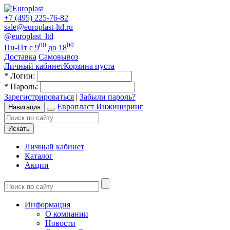
+7 (495) 225-76-82
sale@europlast-ltd.ru
@europlast_ltd
00
00
Пн-Пт с 9
до 18
Доставка
Самовывоз
Личный кабинет
Корзина пуста
*
Логин:
*
Пароль:
Зарегистрироваться
|
Забыли пароль?
Европласт Инжиниринг
Навигация
Искать
Личный кабинет
Каталог
Акции
Информация
О компании
Новости