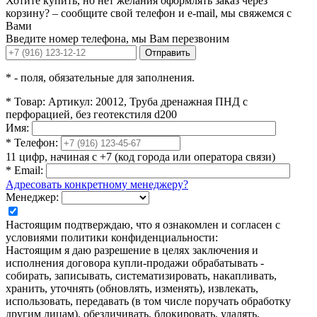
Хотите купить, но нет желания оформлять заказ через
корзину? – сообщите свой телефон и e-mail, мы свяжемся с
Вами
Введите номер телефона, мы Вам перезвоним
Отправить
*
- поля, обязательные для заполнения.
*
Товар:
Артикул: 20012, Труба дренажная ПНД с
перфорацией, без геотекстиля d200
Имя:
*
Телефон:
11 цифр, начиная с +7 (код города или оператора связи)
*
Email:
Адресовать конкретному менеджеру?
Менеджер:
Настоящим подтверждаю, что я ознакомлен и согласен с
условиями политики конфиденциальности:
Настоящим я даю разрешение в целях заключения и
исполнения договора купли-продажи обрабатывать -
собирать, записывать, систематизировать, накапливать,
хранить, уточнять (обновлять, изменять), извлекать,
использовать, передавать (в том числе поручать обработку
другим лицам), обезличивать, блокировать, удалять,