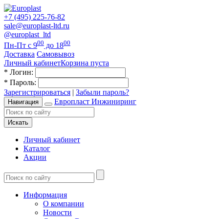
+7 (495) 225-76-82
sale@europlast-ltd.ru
@europlast_ltd
00
00
Пн-Пт с 9
до 18
Доставка
Самовывоз
Личный кабинет
Корзина пуста
*
Логин:
*
Пароль:
Зарегистрироваться
|
Забыли пароль?
Европласт Инжиниринг
Навигация
Искать
Личный кабинет
Каталог
Акции
Информация
О компании
Новости