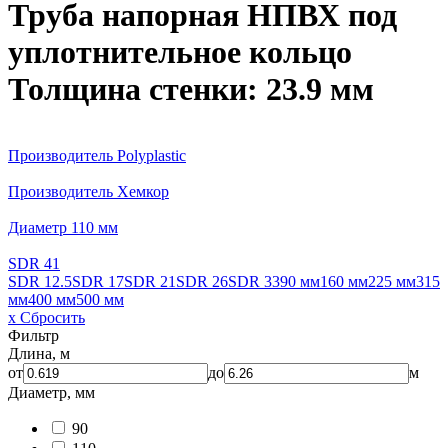
Труба напорная НПВХ под
уплотнительное кольцо
Толщина стенки: 23.9 мм
Производитель Polyplastic
Производитель Хемкор
Диаметр 110 мм
SDR 41
SDR 12.5
SDR 17
SDR 21
SDR 26
SDR 33
90 мм
160 мм
225 мм
315
мм
400 мм
500 мм
x Сбросить
Фильтр
Длина, м
от
до
м
Диаметр, мм
90