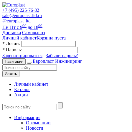
+7 (495) 225-76-82
sale@europlast-ltd.ru
@europlast_ltd
00
00
Пн-Пт с 9
до 18
Доставка
Самовывоз
Личный кабинет
Корзина пуста
*
Логин:
*
Пароль:
Зарегистрироваться
|
Забыли пароль?
Европласт Инжиниринг
Навигация
Искать
Личный кабинет
Каталог
Акции
Информация
О компании
Новости