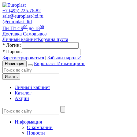
+7 (495) 225-76-82
sale@europlast-ltd.ru
@europlast_ltd
00
00
Пн-Пт с 9
до 18
Доставка
Самовывоз
Личный кабинет
Корзина пуста
*
Логин:
*
Пароль:
Зарегистрироваться
|
Забыли пароль?
Европласт Инжиниринг
Навигация
Искать
Личный кабинет
Каталог
Акции
Информация
О компании
Новости