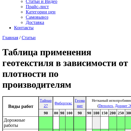
Статьи и Видео
Прайс-лист
Категории цен
Самовывоз
Доставка
Контакты
Главная
/
Статьи
Таблица применения
геотекстиля в зависимости от
плотности по
производителям
Тайпар
Геома
Нетканый иглопробив
Фибертекс
27
нит
(
Drenotex
,
Дорнит 
Виды работ
90
80
90
100
90
90
100
150
200
250
30
Дорожные
работы