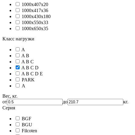
1000х407х20
1000х417х36
1000х430х180
1000х550х33
1000х650х35
Класс нагрузки
A
A B
A B C
A B C D
A B C D E
PARK
А
Вес, кг.
от
до
кг.
Серия
BGF
BGU
Filcoten