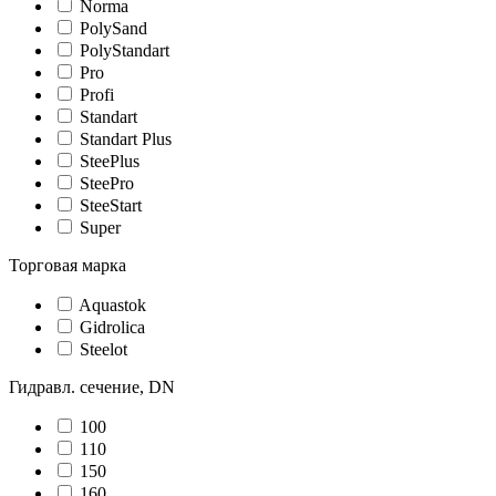
Norma
PolySand
PolyStandart
Pro
Profi
Standart
Standart Plus
SteePlus
SteePro
SteeStart
Super
Торговая марка
Aquastok
Gidrolica
Steelot
Гидравл. сечение, DN
100
110
150
160