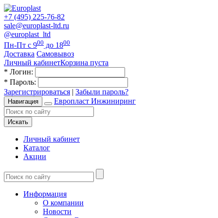
+7 (495) 225-76-82
sale@europlast-ltd.ru
@europlast_ltd
00
00
Пн-Пт с 9
до 18
Доставка
Самовывоз
Личный кабинет
Корзина пуста
*
Логин:
*
Пароль:
Зарегистрироваться
|
Забыли пароль?
Европласт Инжиниринг
Навигация
Искать
Личный кабинет
Каталог
Акции
Информация
О компании
Новости