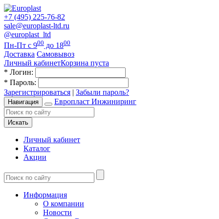
+7 (495) 225-76-82
sale@europlast-ltd.ru
@europlast_ltd
00
00
Пн-Пт с 9
до 18
Доставка
Самовывоз
Личный кабинет
Корзина пуста
*
Логин:
*
Пароль:
Зарегистрироваться
|
Забыли пароль?
Европласт Инжиниринг
Навигация
Искать
Личный кабинет
Каталог
Акции
Информация
О компании
Новости