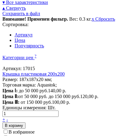
▾ Все характеристики
▴ Свернуть
Сохранить в файл
Внимание! Применен фильтр.
Вес: 0.3 кг.
x
Сбросить
Сортировка:
Артикул
Цена
Популярность
?
Категории цен
Артикул: 17015
Крышка пластиковая 200х200
Размер: 187x187x20 мм;
Торговая марка: Aquastok;
Цена Ⅰ:
до 50 000 руб.
140,00 р.
Цена Ⅱ:
от 50 000 руб. до 150 000 руб.
120,00 р.
Цена Ⅲ:
от 150 000 руб.
100,00 р.
Единицы измерения:
Шт.
+
-
В корзину
В избранное