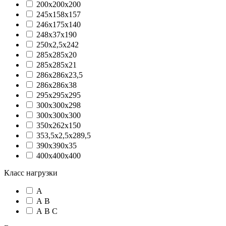
200x200x200
245x158x157
246х175х140
248х37х190
250x2,5x242
285х285х20
285х285х21
286х286х23,5
286х286х38
295х295х295
300x300x298
300x300x300
350x262x150
353,5x2,5x289,5
390x390x35
400x400x400
Класс нагрузки
А
А В
А В C