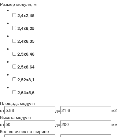
Размер модуля, м
2,4x2,45
2,4x6,25
2,4x6,35
2,5x6,48
2,5x8,64
2,52x8,1
2,64x5,6
Площадь модуля
от
до
м2
Высота модуля
от
до
мм
Кол-во ячеек по ширине