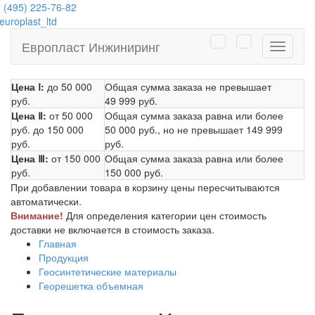
 (495) 225-76-82
uroplast_ltd
Европласт Инжиниринг
Навига
Цена Ⅰ:
до 50 000
Общая сумма заказа не превышает
руб.
49 999 руб.
Цена Ⅱ:
от 50 000
Общая сумма заказа равна или более
руб.
до 150 000
50 000 руб.
, но не превышает
149 999
руб.
руб.
Цена Ⅲ:
от 150 000
Общая сумма заказа равна или более
руб.
150 000 руб.
При добавлении товара в корзину цены пересчитываются
автоматически.
Внимание!
Для определения категории цен стоимость
доставки не включается в стоимость заказа.
Главная
Продукция
Геосинтетические материалы
Георешетка объемная